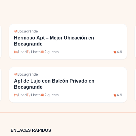
Bocagrande
Hermoso Apt – Mejor Ubicación en
Bocagrande
1
bed
1
bath
2
guests
4.9
Bocagrande
Apt de Lujo con Balcón Privado en
Bocagrande
1
bed
1
bath
2
guests
4.9
ENLACES RÁPIDOS