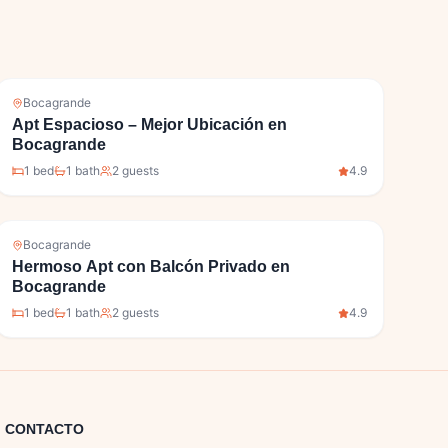
Bocagrande
Apt Espacioso – Mejor Ubicación en
Bocagrande
1
bed
1
bath
2
guests
4.9
Bocagrande
Hermoso Apt con Balcón Privado en
Bocagrande
1
bed
1
bath
2
guests
4.9
CONTACTO