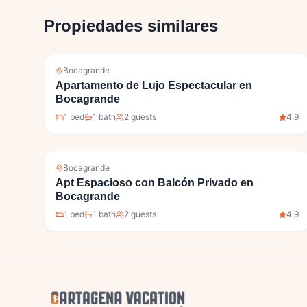
Propiedades similares
Bocagrande
Apartamento de Lujo Espectacular en
Bocagrande
1
bed
1
bath
2
guests
4.9
Bocagrande
Apt Espacioso con Balcón Privado en
Bocagrande
1
bed
1
bath
2
guests
4.9