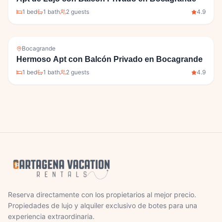
1
bed
1
bath
2
guests
4.9
Bocagrande
Hermoso Apt con Balcón Privado en Bocagrande
1
bed
1
bath
2
guests
4.9
Reserva directamente con los propietarios al mejor precio.
Propiedades de lujo y alquiler exclusivo de botes para una
experiencia extraordinaria.