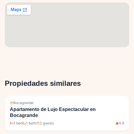
Propiedades similares
Bocagrande
Apartamento de Lujo Espectacular en
Bocagrande
1
bed
1
bath
2
guests
4.9