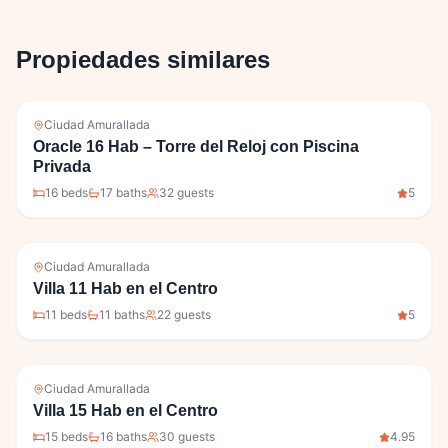
Propiedades similares
Ciudad Amurallada
Oracle 16 Hab – Torre del Reloj con Piscina
Privada
16
bed
s
17
bath
s
32
guests
5
Ciudad Amurallada
Villa 11 Hab en el Centro
11
bed
s
11
bath
s
22
guests
5
Ciudad Amurallada
Villa 15 Hab en el Centro
15
bed
s
16
bath
s
30
guests
4.95